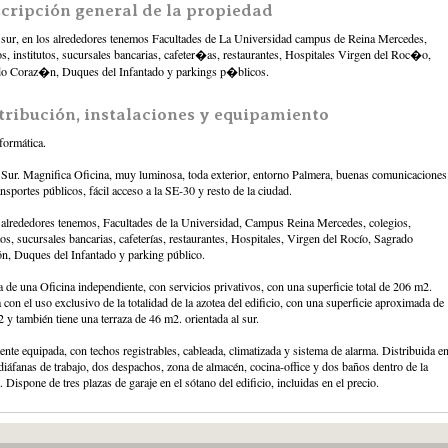
cripción general de la propiedad
 sur, en los alrededores tenemos Facultades de La Universidad campus de Reina Mercedes,
os, institutos, sucursales bancarias, cafeter�as, restaurantes, Hospitales Virgen del Roc�o,
o Coraz�n, Duques del Infantado y parkings p�blicos.
tribución, instalaciones y equipamiento
formática.
 Sur. Magnifica Oficina, muy luminosa, toda exterior, entorno Palmera, buenas comunicaciones
nsportes públicos, fácil acceso a la SE-30 y resto de la ciudad.
 alrededores tenemos, Facultades de la Universidad, Campus Reina Mercedes, colegios,
utos, sucursales bancarias, cafeterías, restaurantes, Hospitales, Virgen del Rocío, Sagrado
n, Duques del Infantado y parking público.
ta de una Oficina independiente, con servicios privativos, con una superficie total de 206 m2.
 con el uso exclusivo de la totalidad de la azotea del edificio, con una superficie aproximada de
 y también tiene una terraza de 46 m2. orientada al sur.
ente equipada, con techos registrables, cableada, climatizada y sistema de alarma. Distribuida e
diáfanas de trabajo, dos despachos, zona de almacén, cocina-office y dos baños dentro de la
. Dispone de tres plazas de garaje en el sótano del edificio, incluidas en el precio.