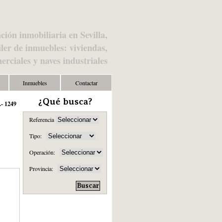
ción inmobiliaria en Sevilla,
ler de inmuebles: viviendas,
merciales y naves industriales
Inmuebles
Contactar
¿Qué busca?
.- 1249
Referencia
Tipo:
Operación:
Provincia: