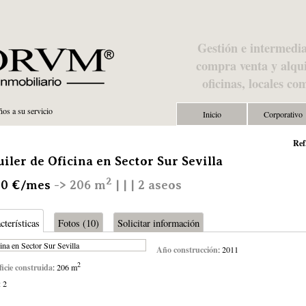
Gestión e intermedia
compra venta y alqui
oficinas, locales co
os a su servicio
Inicio
Corporativo
Ref
uiler de Oficina en Sector Sur Sevilla
2
00 €/mes
-> 206 m
| | | 2 aseos
cterísticas
Fotos (10)
Solicitar información
Año construcción
: 2011
2
icie construida
: 206 m
: 2