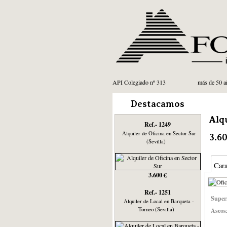
API Colegiado nº 313
más de 50 añ
Destacamos
Alq
Ref.- 1249
Alquiler de Oficina en Sector Sur
3.6
(Sevilla)
Cara
3.600 €
Ref.- 1251
Superf
Alquiler de Local en Barqueta -
Torneo (Sevilla)
Aseos